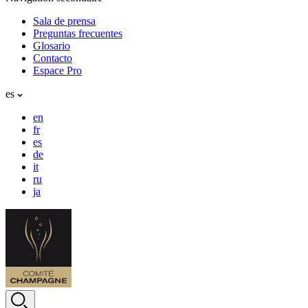
Sala de prensa
Preguntas frecuentes
Glosario
Contacto
Espace Pro
es
en
fr
es
de
it
ru
ja