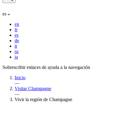
es
en
fr
es
de
it
ru
ja
Sobrescribir enlaces de ayuda a la navegación
Inicio
—
Visitar Champagne
—
Vivir la región de Champagne