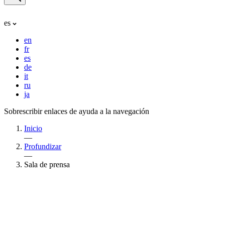
es
en
fr
es
de
it
ru
ja
Sobrescribir enlaces de ayuda a la navegación
Inicio
—
Profundizar
—
Sala de prensa