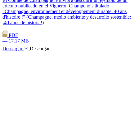
El Comité de Champagne le invita a descubrir un ejemplo de un
artículo publicado en el Vigneron Champenois titulado
“Champagne, environnement et développement durable: 40 ans
d'histoire !” (Champagne, medio ambiente y desarrollo sostenible:
¡40 años de historia!)
PDF
— 17.17 MB
Descargar
Descargar