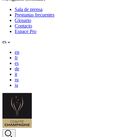
Sala de prensa
Preguntas frecuentes
Glosario
Contacto
Espace Pro
es
en
fr
es
de
it
ru
ja