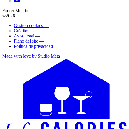
Footer Mentions
©2026
Gestión cookies —
Créditos
—
Aviso legal
—
Plano del sito
—
Política de privacidad
Made with love by Studio Meta