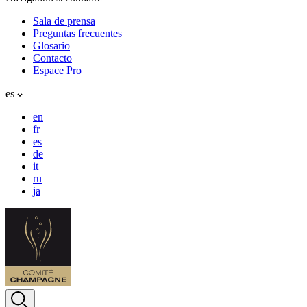
Sala de prensa
Preguntas frecuentes
Glosario
Contacto
Espace Pro
es
en
fr
es
de
it
ru
ja