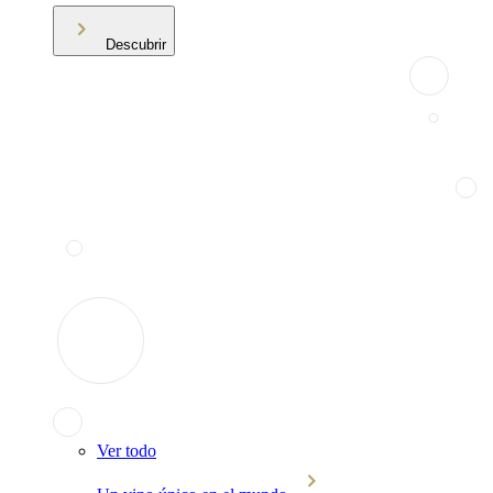
Descubrir
Ver todo