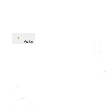
Visitar