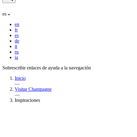
es
en
fr
es
de
it
ru
ja
Sobrescribir enlaces de ayuda a la navegación
Inicio
—
Visitar Champagne
—
Inspiraciones