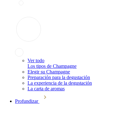
Ver todo
Los tipos de Champagne
Elegir su Champagne
Preparación para la degustación
La experiencia de la degustación
La carta de aromas
Profundizar