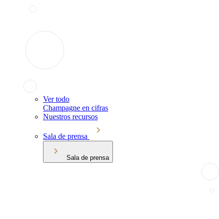
Ver todo
Champagne en cifras
Nuestros recursos
Sala de prensa
Sala de prensa