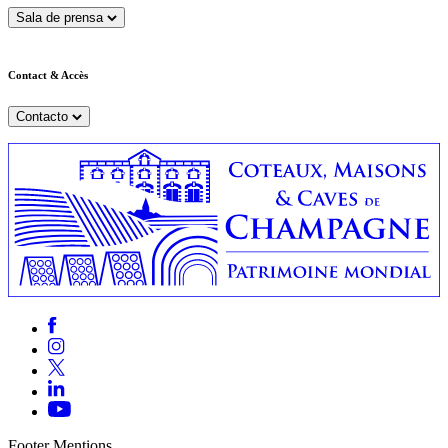
Sala de prensa
Contact & Accès
Contacto
Footer Mentions