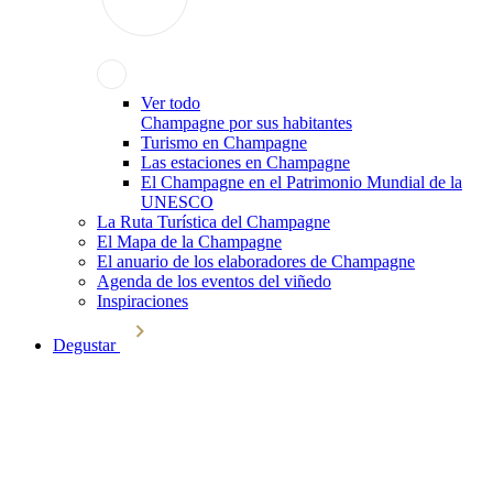
Ver todo
Champagne por sus habitantes
Turismo en Champagne
Las estaciones en Champagne
El Champagne en el Patrimonio Mundial de la
UNESCO
La Ruta Turística del Champagne
El Mapa de la Champagne
El anuario de los elaboradores de Champagne
Agenda de los eventos del viñedo
Inspiraciones
Degustar