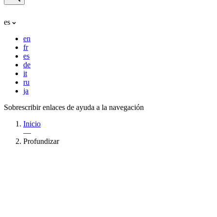
es
en
fr
es
de
it
ru
ja
Sobrescribir enlaces de ayuda a la navegación
Inicio
—
Profundizar