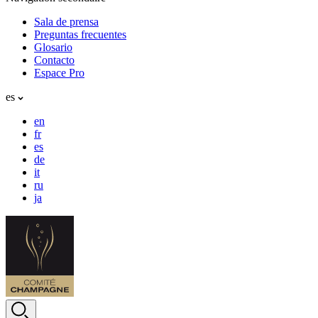
Sala de prensa
Preguntas frecuentes
Glosario
Contacto
Espace Pro
es
en
fr
es
de
it
ru
ja