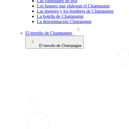
Las variedades de uva
Los lugares que elaboran el Champagne
Las mujeres y los hombres de Champagne
La botella de Champagne
La denominación Champagne
El terruño de Champagne
El terruño de Champagne