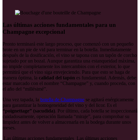
Las últimas acciones fundamentales para un
Champagne excepcional
Pronto terminará este largo proceso, que comenzó con un pequeño
brote en un pie de vid para terminar en la botella. Inmediatamente
después de la dosificación, el vino se tapona con un tapón de corcho
sujetado por un
bozal
. Aunque garantiza una estanqueidad máxima,
no impide completamente los intercambios con el exterior, lo que
permitirá que el vino siga envejeciendo. Para que esto se haga de
manera óptima, la
calidad del tapón
es fundamental. Además, debe
estar marcado con el nombre “Champagne” y, cuando proceda, con
el año del “millésimé”.
Una vez tapada, la
botella de Champagne
se agitará enérgicamente
para garantizar la homogeneidad del vino y del licor. Es el
“poignettage” (sacudida)
. Por último, cada botella se inspeccionará
cuidadosamente, operación llamada “miraje”, para comprobar su
limpidez antes de volver a almacenarla en la bodega durante unos
meses.
Las últimas acciones fundamentales
Las últimas acciones