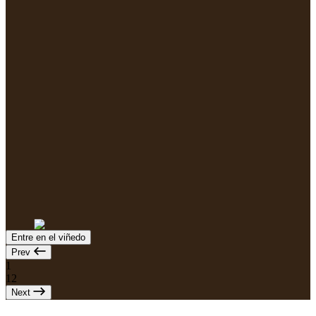
Entre en el viñedo
Prev
1
12
Next