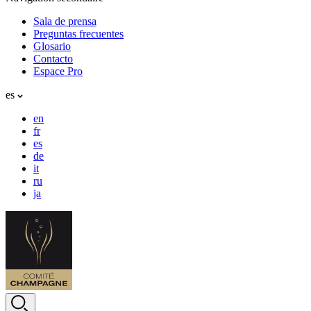
Sala de prensa
Preguntas frecuentes
Glosario
Contacto
Espace Pro
es
en
fr
es
de
it
ru
ja