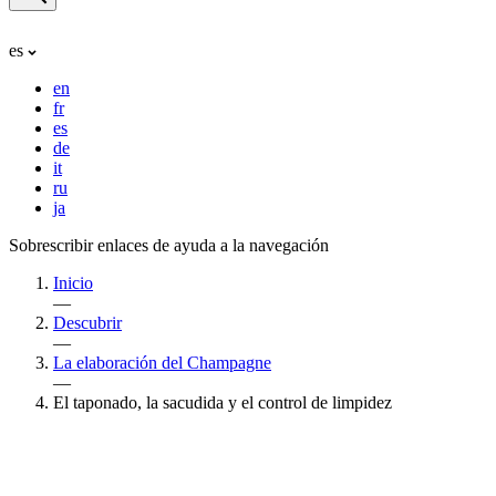
es
en
fr
es
de
it
ru
ja
Sobrescribir enlaces de ayuda a la navegación
Inicio
—
Descubrir
—
La elaboración del Champagne
—
El taponado, la sacudida y el control de limpidez