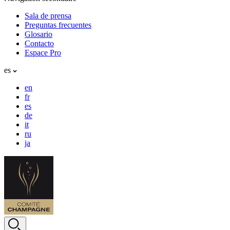
Sala de prensa
Preguntas frecuentes
Glosario
Contacto
Espace Pro
es
en
fr
es
de
it
ru
ja