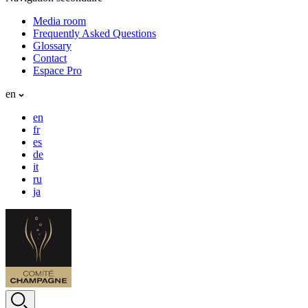
Media room
Frequently Asked Questions
Glossary
Contact
Espace Pro
en
en
fr
es
de
it
ru
ja