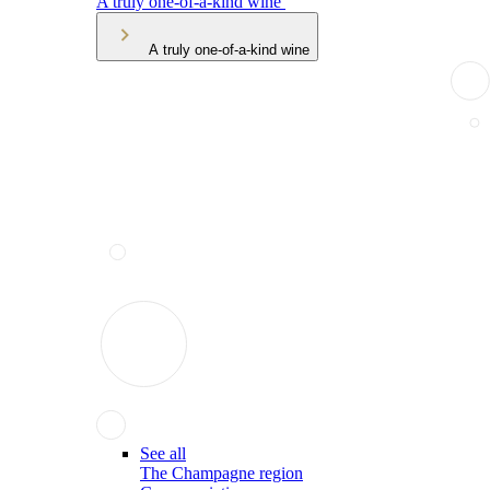
A truly one-of-a-kind wine
A truly one-of-a-kind wine
See all
The Champagne region