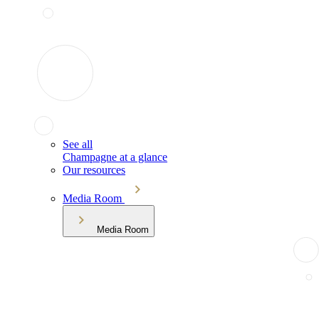
See all
Champagne at a glance
Our resources
Media Room
Media Room