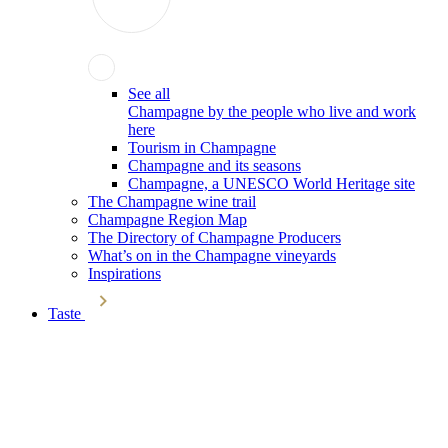
See all
Champagne by the people who live and work
here
Tourism in Champagne
Champagne and its seasons
Champagne, a UNESCO World Heritage site
The Champagne wine trail
Champagne Region Map
The Directory of Champagne Producers
What’s on in the Champagne vineyards
Inspirations
Taste