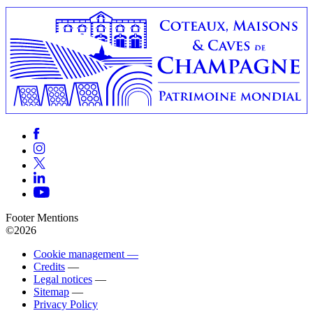
Footer Mentions
©2026
Cookie management —
Credits
—
Legal notices
—
Sitemap
—
Privacy Policy