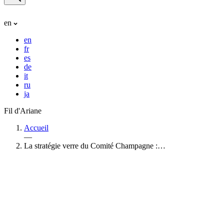
en
en
fr
es
de
it
ru
ja
Fil d'Ariane
Accueil
—
La stratégie verre du Comité Champagne :…