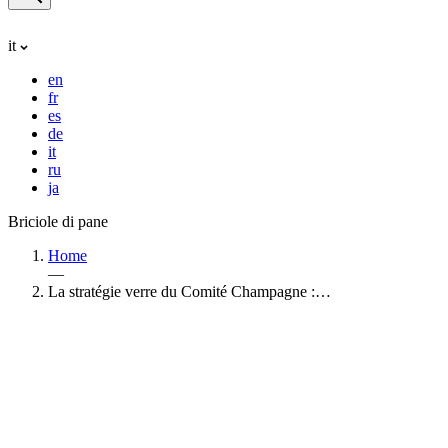
it
en
fr
es
de
it
ru
ja
Briciole di pane
Home
—
La stratégie verre du Comité Champagne :…