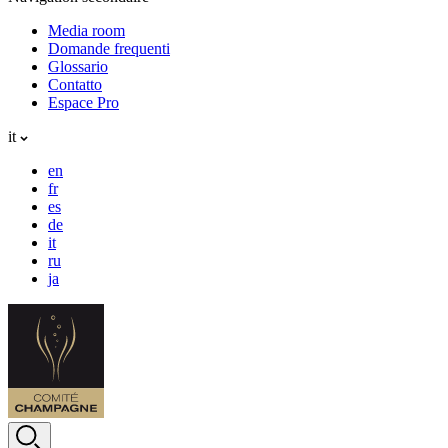
Media room
Domande frequenti
Glossario
Contatto
Espace Pro
it
en
fr
es
de
it
ru
ja