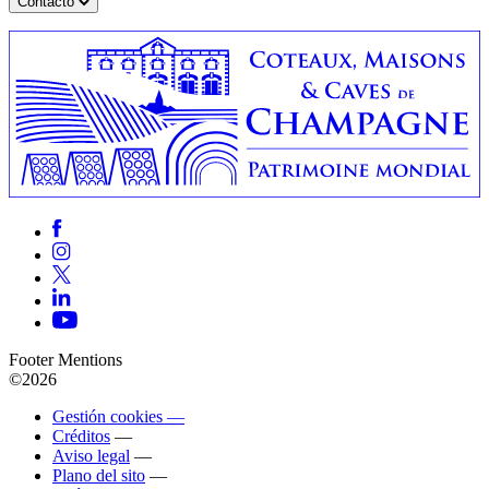
Contacto
Footer Mentions
©2026
Gestión cookies —
Créditos
—
Aviso legal
—
Plano del sito
—