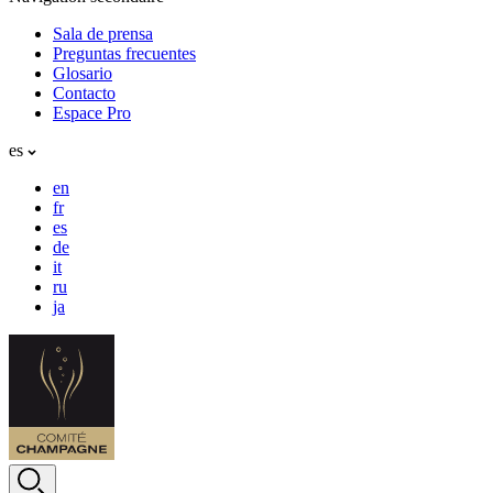
Sala de prensa
Preguntas frecuentes
Glosario
Contacto
Espace Pro
es
en
fr
es
de
it
ru
ja