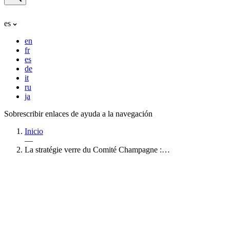
es
en
fr
es
de
it
ru
ja
Sobrescribir enlaces de ayuda a la navegación
Inicio
—
La stratégie verre du Comité Champagne :…