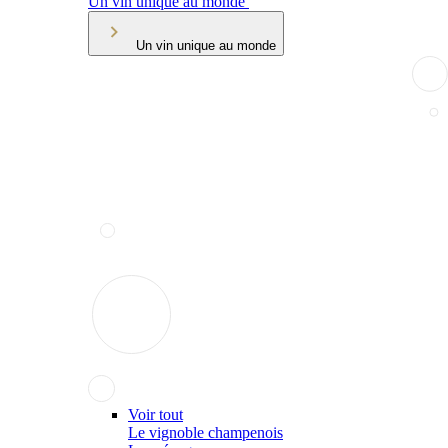
Un vin unique au monde
Un vin unique au monde
Voir tout
Le vignoble champenois