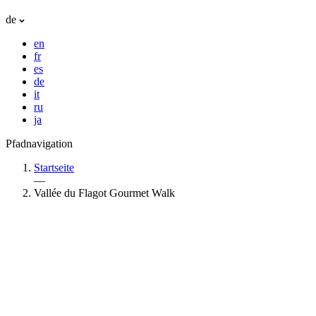
de
en
fr
es
de
it
ru
ja
Pfadnavigation
Startseite
—
Vallée du Flagot Gourmet Walk