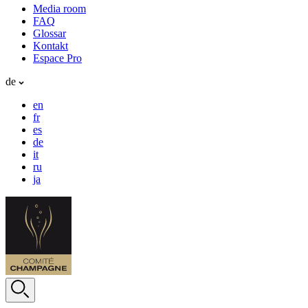
Media room
FAQ
Glossar
Kontakt
Espace Pro
de
en
fr
es
de
it
ru
ja