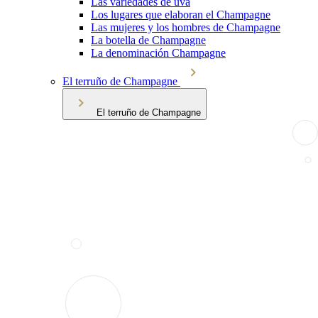
Las variedades de uva
Los lugares que elaboran el Champagne
Las mujeres y los hombres de Champagne
La botella de Champagne
La denominación Champagne
El terruño de Champagne
El terruño de Champagne