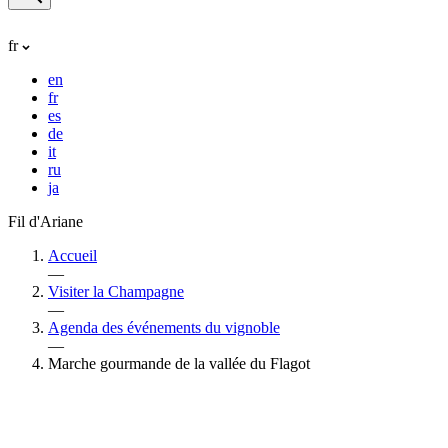
fr
en
fr
es
de
it
ru
ja
Fil d'Ariane
Accueil
—
Visiter la Champagne
—
Agenda des événements du vignoble
—
Marche gourmande de la vallée du Flagot