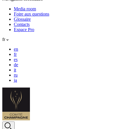
Media room
Foire aux questions
Glossaire
Contacts
Espace Pro
fr
en
fr
es
de
it
ru
ja