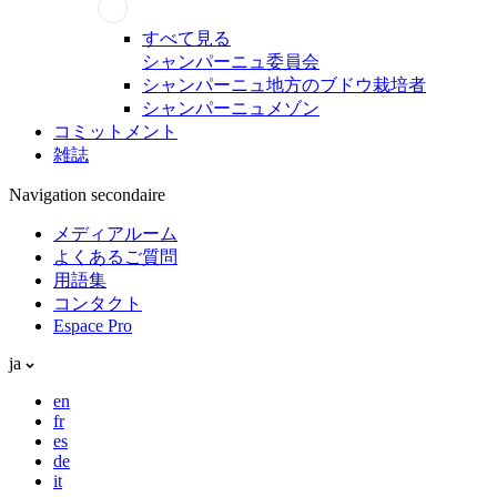
すべて見る
シャンパーニュ委員会
シャンパーニュ地方のブドウ栽培者
シャンパーニュメゾン
コミットメント
雑誌
Navigation secondaire
メディアルーム
よくあるご質問
用語集
コンタクト
Espace Pro
ja
en
fr
es
de
it