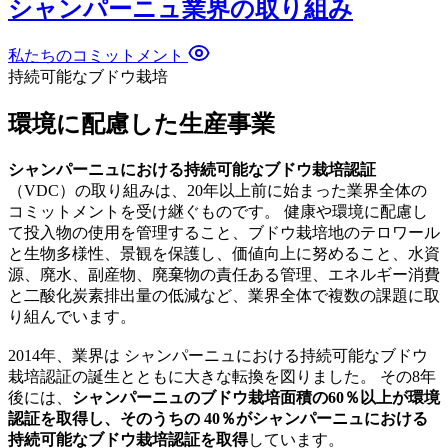
シャンパーニュ業界の取り組み
私たちのコミットメント
持続可能なブドウ栽培
環境に配慮した生産事業
シャンパーニュにおける持続可能なブドウ栽培認証
（VDC）の取り組みは、20年以上前に始まった業界全体の
コミットメントを受け継ぐものです。 健康や環境に配慮し
て
投入物
の使用を管理すること、ブドウ栽培地のテロワール
と生物多様性、景観を保護し、価値向上に努めること、水資
源、
廃水
、副産物、廃棄物の責任ある管理、エネルギー消費
と二酸化炭素排出量の低減など、業界全体で複数の課題に取
り組んでいます。
2014年、業界は
シャンパーニュにおける持続可能なブドウ
栽培認証
の誕生とともに
大きな転換を図りました。 その8年
後には、
シャンパーニュのブドウ栽培面積の60％以上が環境
認証を取得し、そのうちの 40％がシャンパーニュにおける
持続可能なブドウ栽培認証を取得
しています。