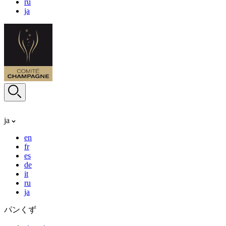
ru
ja
ja
en
fr
es
de
it
ru
ja
パンくず