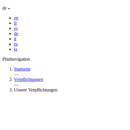
de
en
fr
es
de
it
ru
ja
Pfadnavigation
Startseite
—
Verpflichtungen
—
Unsere Verpflichtungen