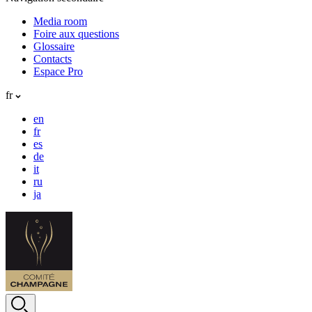
Media room
Foire aux questions
Glossaire
Contacts
Espace Pro
fr
en
fr
es
de
it
ru
ja