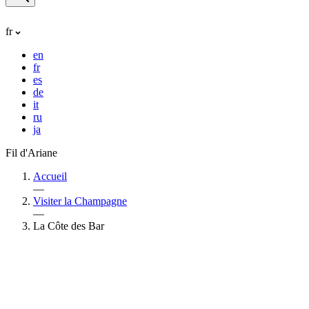
fr
en
fr
es
de
it
ru
ja
Fil d'Ariane
Accueil
—
Visiter la Champagne
—
La Côte des Bar