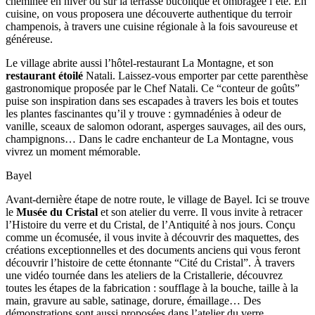
cheminée en hiver ou sur la terrasse bucolique et ombragée l’été. En
cuisine, on vous proposera une découverte authentique du terroir
champenois, à travers une cuisine régionale à la fois savoureuse et
généreuse.
Le village abrite aussi l’hôtel-restaurant La Montagne, et son
restaurant étoilé
Natali. Laissez-vous emporter par cette parenthèse
gastronomique proposée par le Chef Natali. Ce “conteur de goûts”
puise son inspiration dans ses escapades à travers les bois et toutes
les plantes fascinantes qu’il y trouve : gymnadénies à odeur de
vanille, sceaux de salomon odorant, asperges sauvages, ail des ours,
champignons… Dans le cadre enchanteur de La Montagne, vous
vivrez un moment mémorable.
Bayel
Avant-dernière étape de notre route, le village de Bayel. Ici se trouve
le
Musée du Cristal
et son atelier du verre. Il vous invite à retracer
l’Histoire du verre et du Cristal, de l’Antiquité à nos jours. Conçu
comme un écomusée, il vous invite à découvrir des maquettes, des
créations exceptionnelles et des documents anciens qui vous feront
découvrir l’histoire de cette étonnante “Cité du Cristal”. À travers
une vidéo tournée dans les ateliers de la Cristallerie, découvrez
toutes les étapes de la fabrication : soufflage à la bouche, taille à la
main, gravure au sable, satinage, dorure, émaillage… Des
démonstrations sont aussi proposées dans l’atelier du verre.