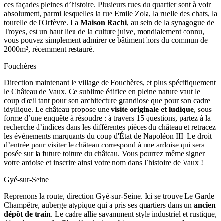
ces façades pleines d’histoire. Plusieurs rues du quartier sont à voir
absolument, parmi lesquelles la rue Emile Zola, la ruelle des chats, la
tourelle de l'Orfèvre. La
Maison Rachi
, au sein de la synagogue de
Troyes, est un haut lieu de la culture juive, mondialement connu,
vous pouvez simplement admirer ce bâtiment hors du commun de
2000m², récemment restauré.
Fouchères
Direction maintenant le village de Fouchères, et plus spécifiquement
le Château de Vaux. Ce sublime édifice en pleine nature vaut le
coup d'œil tant pour son architecture grandiose que pour son cadre
idyllique. Le château propose une
visite originale et ludique
, sous
forme d’une enquête à résoudre : à travers 15 questions, partez à la
recherche d’indices dans les différentes pièces du château et retracez
les événements marquants du coup d'État de Napoléon III. Le droit
d’entrée pour visiter le château correspond à une ardoise qui sera
posée sur la future toiture du château. Vous pourrez même signer
votre ardoise et inscrire ainsi votre nom dans l’histoire de Vaux !
Gyé-sur-Seine
Reprenons la route, direction Gyé-sur-Seine. Ici se trouve Le Garde
Champêtre, auberge atypique qui a pris ses quartiers dans un
ancien
dépôt de train
. Le cadre allie savamment style industriel et rustique,