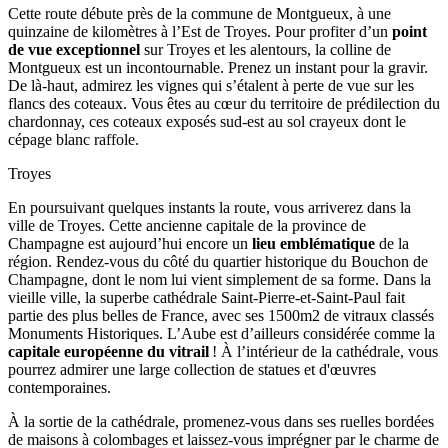
Cette route débute près de la commune de Montgueux, à une
quinzaine de kilomètres à l’Est de Troyes. Pour profiter d’un
point
de vue exceptionnel
sur Troyes et les alentours, la colline de
Montgueux est un incontournable. Prenez un instant pour la gravir.
De là-haut, admirez les vignes qui s’étalent à perte de vue sur les
flancs des coteaux. Vous êtes au cœur du territoire de prédilection du
chardonnay, ces coteaux exposés sud-est au sol crayeux dont le
cépage blanc raffole.
Troyes
En poursuivant quelques instants la route, vous arriverez dans la
ville de Troyes. Cette ancienne capitale de la province de
Champagne est aujourd’hui encore un
lieu emblématique
de la
région. Rendez-vous du côté du quartier historique du Bouchon de
Champagne, dont le nom lui vient simplement de sa forme. Dans la
vieille ville, la superbe cathédrale Saint-Pierre-et-Saint-Paul fait
partie des plus belles de France, avec ses 1500m2 de vitraux classés
Monuments Historiques. L’Aube est d’ailleurs considérée comme la
capitale européenne du vitrail
! À l’intérieur de la cathédrale, vous
pourrez admirer une large collection de statues et d'œuvres
contemporaines.
À la sortie de la cathédrale, promenez-vous dans ses ruelles bordées
de maisons à colombages et laissez-vous imprégner par le charme de