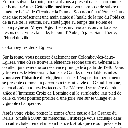
En poursuivant la route, nous arrivons à présent dans la commune
de Bar-sur-Aube. Cette
ville médiévale
vous propose de suivre un
itinéraire balisé, le Circuit de la Paume. Son nom fait référence à une
enseigne représentant une main située à l’angle de la rue du Poids et
de la rue de la Paume, lieu stratégique au temps des Foires de
Champagne au Moyen Age. Il vous invitera à découvrir tous les
trésors de la ville : la halle, le pont d’Aube, l’église Saint-Pierre,
l’Hôtel de ville…
Colombey-les-deux-Églises
Sur la route, vous passerez également par Colombey-les-deux-
Églises, ville où se trouve la résidence secondaire du Général De
Gaulle, qui deviendra sa résidence principale à partir de 1946. Vous
y trouverez le Mémorial Charles de Gaulle, un véritable
rendez-
vous avec l’histoire
du vingtième siècle. L’exposition permanente
se présente comme un parcours retraçant la vie du Grand Homme,
en en abordant toutes les facettes. Le Mémorial se repère de loin,
grâce à l’immense Croix de Lorraine qui le surplombe. Au pied de
celle-ci, vous pourrez profiter d’une jolie vue sur le village et le
vignoble champenois.
Après votre visite, prenez le temps d’une pause à La Grange du
Relais. Située à 500m du mémorial, l’
auberge
vous accueille dans
un cadre chaleureux et une ambiance bistrot, que ce soit près de la