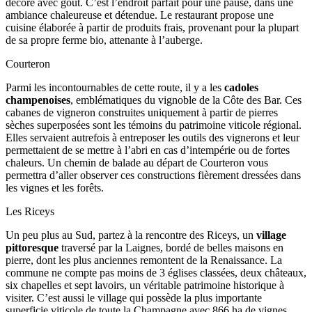
décoré avec goût. C’est l’endroit parfait pour une pause, dans une
ambiance chaleureuse et détendue. Le restaurant propose une
cuisine élaborée à partir de produits frais, provenant pour la plupart
de sa propre ferme bio, attenante à l’auberge.
Courteron
Parmi les incontournables de cette route, il y a les
cadoles
champenoises
, emblématiques du vignoble de la Côte des Bar. Ces
cabanes de vigneron construites uniquement à partir de pierres
sèches superposées sont les témoins du patrimoine viticole régional.
Elles servaient autrefois à entreposer les outils des vignerons et leur
permettaient de se mettre à l’abri en cas d’intempérie ou de fortes
chaleurs. Un chemin de balade au départ de Courteron vous
permettra d’aller observer ces constructions fièrement dressées dans
les vignes et les forêts.
Les Riceys
Un peu plus au Sud, partez à la rencontre des Riceys, un
village
pittoresque
traversé par la Laignes, bordé de belles maisons en
pierre, dont les plus anciennes remontent de la Renaissance. La
commune ne compte pas moins de 3 églises classées, deux châteaux,
six chapelles et sept lavoirs, un véritable patrimoine historique à
visiter. C’est aussi le village qui possède la plus importante
superficie viticole de toute la Champagne avec 866 ha de vignes.