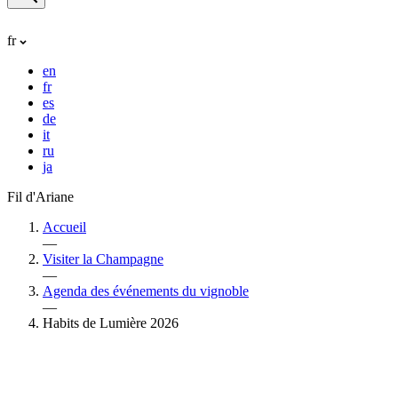
fr
en
fr
es
de
it
ru
ja
Fil d'Ariane
Accueil
—
Visiter la Champagne
—
Agenda des événements du vignoble
—
Habits de Lumière 2026