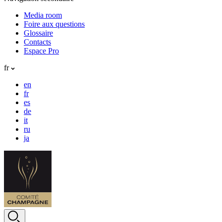
Media room
Foire aux questions
Glossaire
Contacts
Espace Pro
fr
en
fr
es
de
it
ru
ja