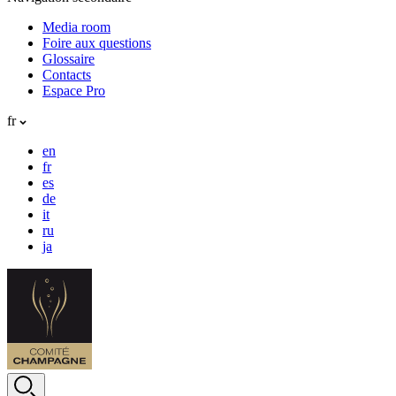
Media room
Foire aux questions
Glossaire
Contacts
Espace Pro
fr
en
fr
es
de
it
ru
ja