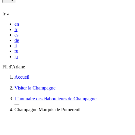
fr
en
fr
es
de
it
ru
ja
Fil d'Ariane
Accueil
—
Visiter la Champagne
—
L’annuaire des élaborateurs de Champagne
—
Champagne Marquis de Pomereuil