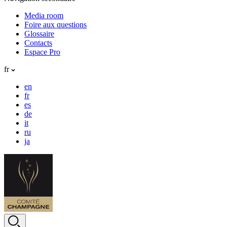
Media room
Foire aux questions
Glossaire
Contacts
Espace Pro
fr
en
fr
es
de
it
ru
ja