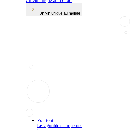
Un vin unique au monde
Un vin unique au monde
Voir tout
Le vignoble champenois