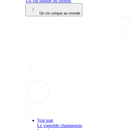
Un vin unique au monde
Un vin unique au monde
Voir tout
Le vignoble champenois