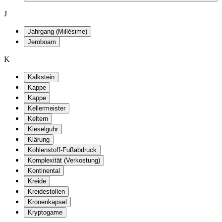
J
Jahrgang (Millésime)
Jeroboam
K
Kalkstein
Kappe
Kappe
Kellermeister
Keltern
Kieselguhr
Klärung
Kohlenstoff-Fußabdruck
Komplexität (Verkostung)
Kontinental
Kreide
Kreidestollen
Kronenkapsel
Kryptogame