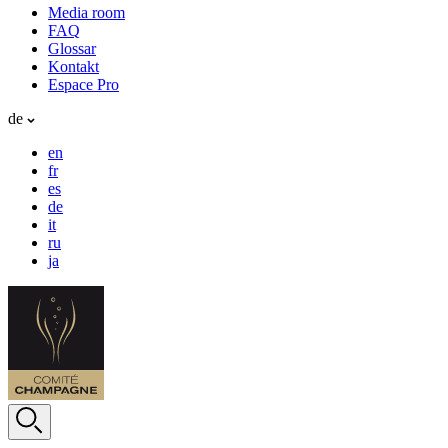
Media room
FAQ
Glossar
Kontakt
Espace Pro
de
en
fr
es
de
it
ru
ja