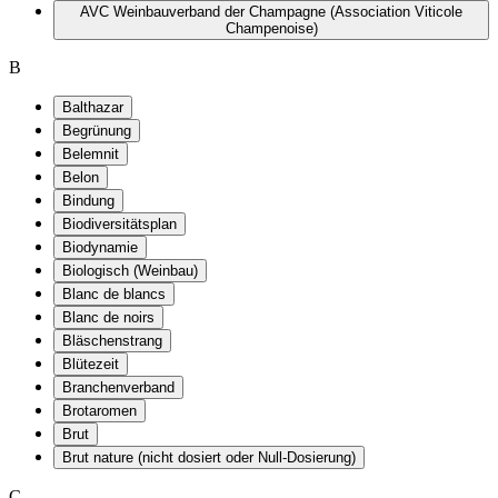
AVC Weinbauverband der Champagne (Association Viticole
Champenoise)
B
Balthazar
Begrünung
Belemnit
Belon
Bindung
Biodiversitätsplan
Biodynamie
Biologisch (Weinbau)
Blanc de blancs
Blanc de noirs
Bläschenstrang
Blütezeit
Branchenverband
Brotaromen
Brut
Brut nature (nicht dosiert oder Null-Dosierung)
C