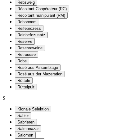
Rebzweig
Récoltant Coopérateur (RC)
Récoltant manipulant (RM)
Rehoboam
Reifeprozess
Reinhefezusatz
Reserve
Reserveweine
Retrousse
Robe
Rosé aus Assemblage
Rosé aus der Mazeration
Rütteln
Rüttelpult
S
Klonale Selektion
Sabler
Sabrieren
Salmanazar
Salomon