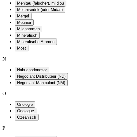
Mehltau (falscher), mildiou
Melchisedek (oder Midas)
Mergel
Meunier
Milcharomen
Mineralisch
Mineralische Aromen
Most
N
Nabuchodonosor
Négociant Distributeur (ND)
Négociant Manipulant (NM)
O
Önologie
Önologue
Ozeanisch
P