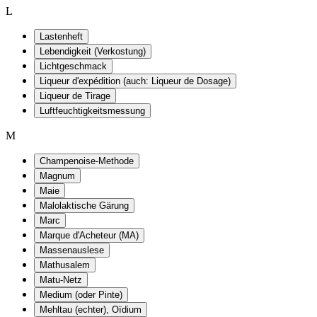
L
Lastenheft
Lebendigkeit (Verkostung)
Lichtgeschmack
Liqueur d'expédition (auch: Liqueur de Dosage)
Liqueur de Tirage
Luftfeuchtigkeitsmessung
M
Champenoise-Methode
Magnum
Maie
Malolaktische Gärung
Marc
Marque d'Acheteur (MA)
Massenauslese
Mathusalem
Matu-Netz
Medium (oder Pinte)
Mehltau (echter), Oïdium