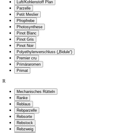
Luft/Kohlenstoff Plan
Parzelle
Petit Meslier
Pfropfrebe
Photosynthese
Pinot Blanc
Pinot Gris
Pinot Noir
Polyethylenverschluss („Bidule“)
Premier cru
Primäraromen
Primat
R
Mechanisches Rütteln
Ranke
Reblaus
Rebparzelle
Rebsorte
Rebstock
Rebzweig