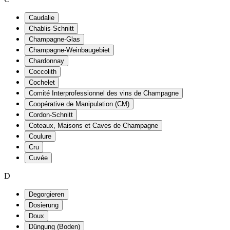
Caudalie
Chablis-Schnitt
Champagne-Glas
Champagne-Weinbaugebiet
Chardonnay
Coccolith
Cochelet
Comité Interprofessionnel des vins de Champagne
Coopérative de Manipulation (CM)
Cordon-Schnitt
Coteaux, Maisons et Caves de Champagne
Coulure
Cru
Cuvée
D
Degorgieren
Dosierung
Doux
Düngung (Boden)