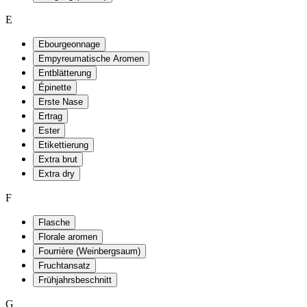
E
Ebourgeonnage
Empyreumatische Aromen
Entblätterung
Épinette
Erste Nase
Ertrag
Ester
Etikettierung
Extra brut
Extra dry
F
Flasche
Florale aromen
Fourrière (Weinbergsaum)
Fruchtansatz
Frühjahrsbeschnitt
G