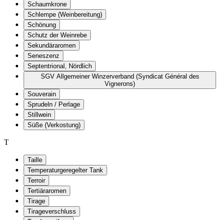
Schaumkrone
Schlempe (Weinbereitung)
Schönung
Schutz der Weinrebe
Sekundäraromen
Seneszenz
Septentrional, Nördlich
SGV Allgemeiner Winzerverband (Syndicat Général des
Vignerons)
Souverain
Sprudeln / Perlage
Stillwein
Süße (Verkostung)
T
Taille
Temperaturgeregelter Tank
Terroir
Tertiäraromen
Tirage
Tirageverschluss