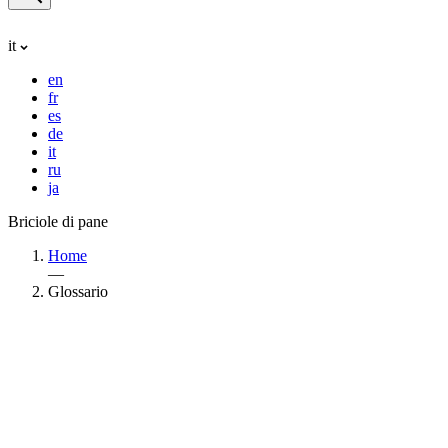
it
en
fr
es
de
it
ru
ja
Briciole di pane
Home
—
Glossario