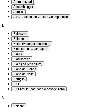
Aromi terziari
Assemblaggio
Autolisi
AVC Association Viticole Champenoise
B
Balthazar
Belemnite
Belon (vasca di accumulo)
Bicchiere di Champagne
Bidule
Biodinamica
Biologica (viticoltura)
Blanc de Blancs
Blanc de Noirs
Bottiglia
Brut
Brut nature (pas dosé o dosage zéro)
C
Calcare