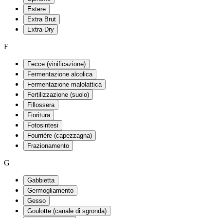
Estere
Extra Brut
Extra-Dry
F
Fecce (vinificazione)
Fermentazione alcolica
Fermentazione malolattica
Fertilizzazione (suolo)
Fillossera
Fioritura
Fotosintesi
Fourrière (capezzagna)
Frazionamento
G
Gabbietta
Germogliamento
Gesso
Goulotte (canale di sgronda)