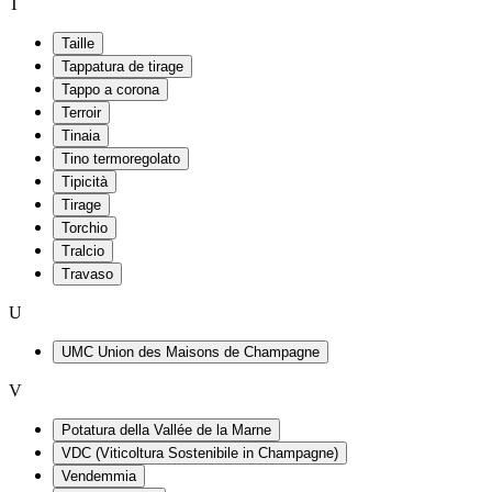
T
Taille
Tappatura de tirage
Tappo a corona
Terroir
Tinaia
Tino termoregolato
Tipicità
Tirage
Torchio
Tralcio
Travaso
U
UMC Union des Maisons de Champagne
V
Potatura della Vallée de la Marne
VDC (Viticoltura Sostenibile in Champagne)
Vendemmia