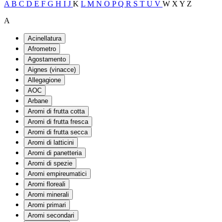
A
B
C
D
E
F
G
H
I
J
K
L
M
N
O
P
Q
R
S
T
U
V
W
X
Y
Z
A
Acinellatura
Afrometro
Agostamento
Aignes (vinacce)
Allegagione
AOC
Arbane
Aromi di frutta cotta
Aromi di frutta fresca
Aromi di frutta secca
Aromi di latticini
Aromi di panetteria
Aromi di spezie
Aromi empireumatici
Aromi floreali
Aromi minerali
Aromi primari
Aromi secondari