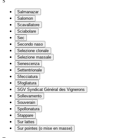
S
Salmanazar
Salomon
Scavallatore
Sciabolare
Sec
Secondo naso
Selezione clonale
Selezione massale
Senescenza
Settentrionale
Sfecciatura
Sfogliatura
SGV Syndicat Général des Vignerons
Sollevamento
Souverain
Spollonatura
Stappare
Sur lattes
Sur pointes (o mise en masse)