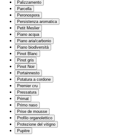
Palizzamento
Parcella
Peronospora
Persistenza aromatica
Petit Meslier
Piano acqua
Piano aria/carbonio
Piano biodiversità
Pinot Blanc
Pinot gris
Pinot Noir
Portainnesto
Potatura a cordone
Premier cru
Pressatura
Primat
Primo naso
Prise de mousse
Profilo organolettico
Protezione del vitigno
Pupitre