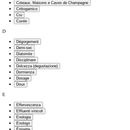
Coteaux, Maisons e Caves de Champagne
Crittogamico
Cru
Cuvée
D
Dégorgement
Demi-sec
Diatomite
Disciplinare
Dolcezza (degustazione)
Dormienza
Dosage
Doux
E
Effervescenza
Effluenti vinicoli
Enologia
Enologo
Épinette