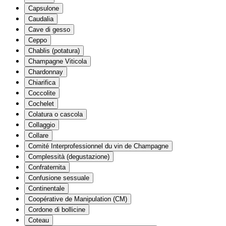
Capsulone
Caudalia
Cave di gesso
Ceppo
Chablis (potatura)
Champagne Viticola
Chardonnay
Chiarifica
Coccolite
Cochelet
Colatura o cascola
Collaggio
Collare
Comité Interprofessionnel du vin de Champagne
Complessità (degustazione)
Confraternita
Confusione sessuale
Continentale
Coopérative de Manipulation (CM)
Cordone di bollicine
Coteau