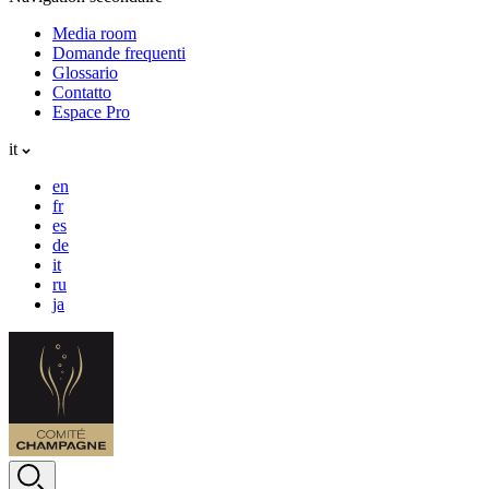
Media room
Domande frequenti
Glossario
Contatto
Espace Pro
it
en
fr
es
de
it
ru
ja