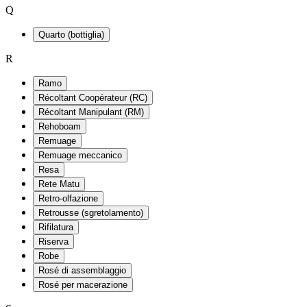
Q
Quarto (bottiglia)
R
Ramo
Récoltant Coopérateur (RC)
Récoltant Manipulant (RM)
Rehoboam
Remuage
Remuage meccanico
Resa
Rete Matu
Retro-olfazione
Retrousse (sgretolamento)
Rifilatura
Riserva
Robe
Rosé di assemblaggio
Rosé per macerazione