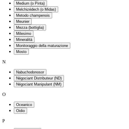
Medium (o Pinta)
Melchizédech (o Midas)
Metodo champenois
Meunier
Mezza (bottiglia)
Milesimo
Mineralità
Monitoraggio della maturazione
Mosto
N
Nabuchodonosor
Négociant Distributeur (ND)
Négociant Manipulant (NM)
O
Oceanico
Oidio
P