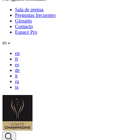
Sala de prensa
Preguntas frecuentes
Glosario
Contacto
Espace Pro
es
en
fr
es
de
it
ru
ja