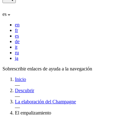
es
en
fr
es
de
it
ru
ja
Sobrescribir enlaces de ayuda a la navegación
Inicio
—
Descubrir
—
La elaboración del Champagne
—
El empalizamiento