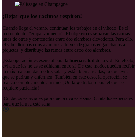
¡Dejar que los racimos respiren!
Cuando llega el verano, continúan los trabajos en el viñedo. Es el
momento del “empalizamiento”. El objetivo es
separar las ramas
unas de otras y contenerlas entre dos alambres elevadores. Para ello,
el viticultor pasa dos alambres a través de grapas enganchadas a
piquetas, y distribuye las
ramas
entre estos dos alambres.
¡Esta operación es esencial para la
buena salud
de la vid! En efecto,
evita que las hojas se adhieran entre sí. De este modo, pueden recibir
la máxima cantidad de luz solar y están bien aireadas, lo que evita
que se pudran y enfermen. También en este caso, la operación se
realiza completamente a mano. ¡Un largo trabajo para el que se
requiere paciencia!
Cuidados especiales para que la uva esté sana
Cuidados especiales
para que la uva esté sana