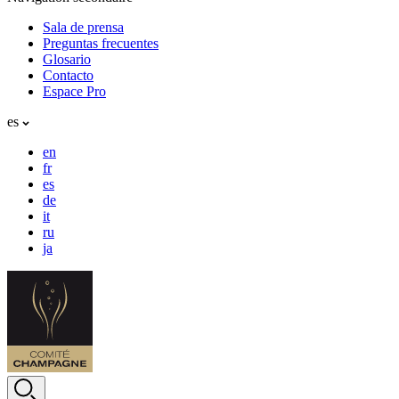
Sala de prensa
Preguntas frecuentes
Glosario
Contacto
Espace Pro
es
en
fr
es
de
it
ru
ja