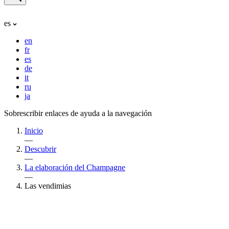
es
en
fr
es
de
it
ru
ja
Sobrescribir enlaces de ayuda a la navegación
Inicio
—
Descubrir
—
La elaboración del Champagne
—
Las vendimias