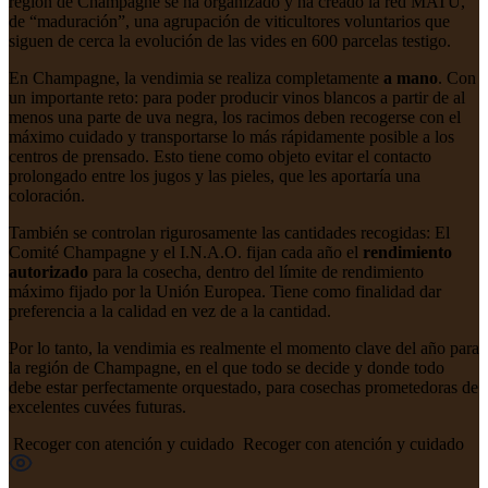
región de Champagne se ha organizado y ha creado la red
MATU
,
de “maduración”, una agrupación de viticultores voluntarios que
siguen de cerca la evolución de las vides en 600 parcelas testigo.
En Champagne, la vendimia se realiza completamente
a mano
. Con
un importante reto: para poder producir vinos blancos a partir de al
menos una parte de uva negra, los racimos deben recogerse con el
máximo cuidado y transportarse lo más rápidamente posible a los
centros de prensado. Esto tiene como objeto evitar el contacto
prolongado entre los jugos y las pieles, que les aportaría una
coloración.
También se controlan rigurosamente las cantidades recogidas: El
Comité Champagne y el
I.N.A.O
. fijan cada año el
rendimiento
autorizado
para la cosecha, dentro del límite de rendimiento
máximo fijado por la Unión Europea. Tiene como finalidad dar
preferencia a la calidad en vez de a la cantidad.
Por lo tanto, la vendimia es realmente el momento clave del año para
la región de Champagne, en el que todo se decide y donde todo
debe estar perfectamente orquestado, para cosechas prometedoras de
excelentes cuvées futuras.
Recoger con atención y cuidado
Recoger con atención y cuidado