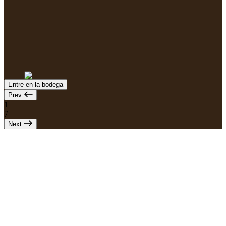
Entre en la bodega
Prev
1
7
Next