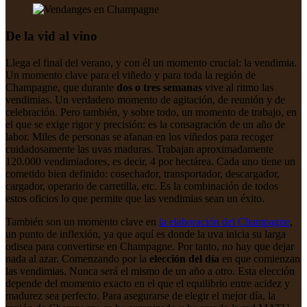
De la vid al vino
Llega el final del verano, y con él un momento crucial: la vendimia.
Un momento clave para el viñedo y para toda la región de
Champagne, que durante
dos o tres semanas
vive al ritmo las
vendimias.
Un verdadero momento de agitación, de reunión y de
celebración. Pero también, y sobre todo, un momento de trabajo, en
el que se exige rigor y precisión: es la consagración de un año de
labor. Miles de personas se afanan en los viñedos para recoger
cuidadosamente las uvas maduras. Trabajan aproximadamente
120.000 vendimiadores, es decir, 4 por hectárea. Cada uno tiene un
cometido bien definido: cosechador, transportador, descargador,
cargador, operario de carretilla, etc. Es la combinación de todos
estos oficios lo que permite que las vendimias sean un éxito.
También son un momento clave en
la elaboración del Champagne
,
un punto de inflexión, ya que aquí es donde la uva inicia su larga
odisea para convertirse en Champagne. Por tanto, no hay que dejar
nada al azar. Comenzando por la
elección del día
en que comienzan
las vendimias. Nunca será el mismo de un año a otro. Esta elección
depende del momento exacto en el que el equilibrio entre acidez y
madurez sea perfecto. Para asegurarse de elegir el mejor día, la