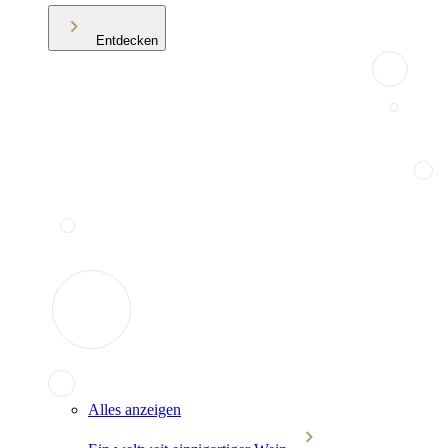
Entdecken
Alles anzeigen