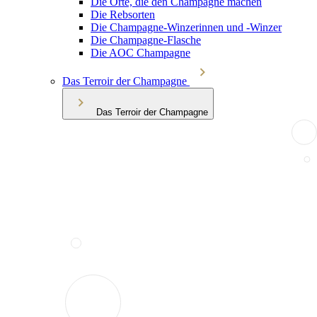
Die Orte, die den Champagne machen
Die Rebsorten
Die Champagne-Winzerinnen und -Winzer
Die Champagne-Flasche
Die AOC Champagne
Das Terroir der Champagne
Das Terroir der Champagne