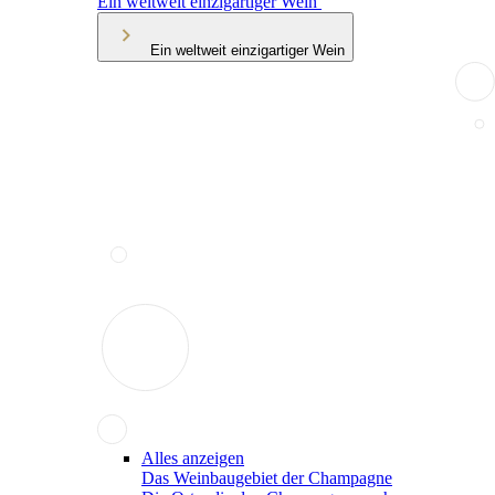
Ein weltweit einzigartiger Wein
Ein weltweit einzigartiger Wein
Alles anzeigen
Das Weinbaugebiet der Champagne