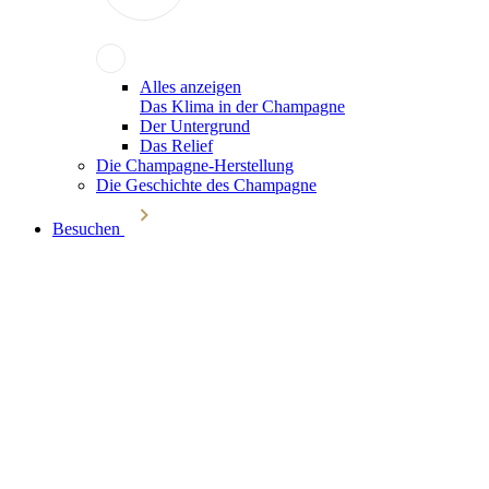
Alles anzeigen
Das Klima in der Champagne
Der Untergrund
Das Relief
Die Champagne-Herstellung
Die Geschichte des Champagne
Besuchen