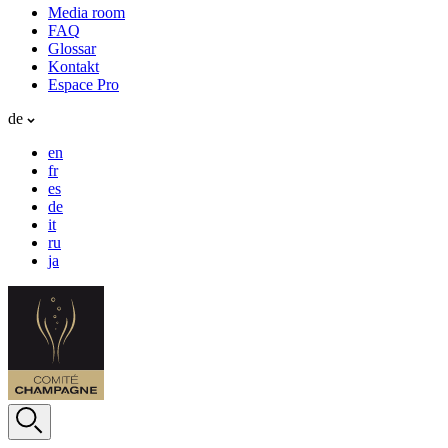
Media room
FAQ
Glossar
Kontakt
Espace Pro
de
en
fr
es
de
it
ru
ja