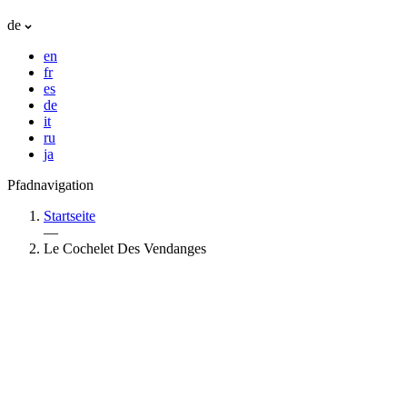
de
en
fr
es
de
it
ru
ja
Pfadnavigation
Startseite
—
Le Cochelet Des Vendanges