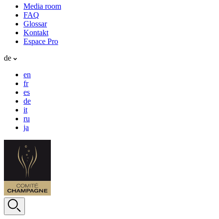
Media room
FAQ
Glossar
Kontakt
Espace Pro
de
en
fr
es
de
it
ru
ja