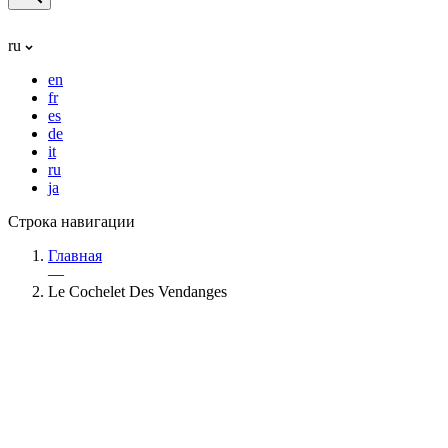
ru
en
fr
es
de
it
ru
ja
Строка навигации
Главная
—
Le Cochelet Des Vendanges