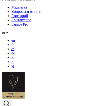
Медиазал
Вопросы и ответы
Глоссарий
Контактные
Espace Pro
ru
en
fr
es
de
it
ru
ja