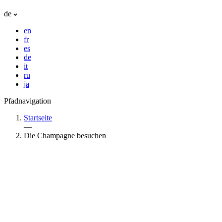
de
en
fr
es
de
it
ru
ja
Pfadnavigation
Startseite
—
Die Champagne besuchen