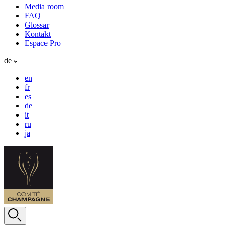
Media room
FAQ
Glossar
Kontakt
Espace Pro
de
en
fr
es
de
it
ru
ja