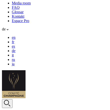
Media room
FAQ
Glossar
Kontakt
Espace Pro
de
en
fr
es
de
it
ru
ja