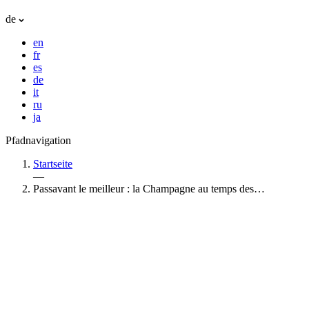
de
en
fr
es
de
it
ru
ja
Pfadnavigation
Startseite
—
Passavant le meilleur : la Champagne au temps des…