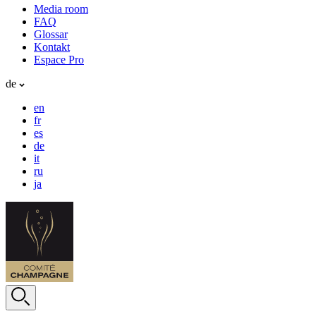
Media room
FAQ
Glossar
Kontakt
Espace Pro
de
en
fr
es
de
it
ru
ja