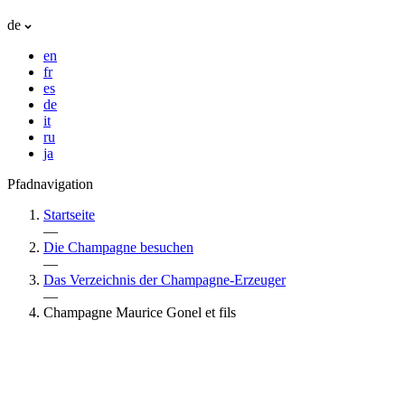
de
en
fr
es
de
it
ru
ja
Pfadnavigation
Startseite
—
Die Champagne besuchen
—
Das Verzeichnis der Champagne-Erzeuger
—
Champagne Maurice Gonel et fils