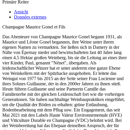
Primäre Reiter
Ansicht
Données externes
Champagne Maurice Gonel et Fils
Das Abenteuer von Champagne Maurice Gonel begann 1931, als
Maurice und Léone Gonel begannen, ihre Weine unter ihrem
eigenen Namen zu vermarkten. Sie ließen sich in Damery in der
Nähe von Épernay nieder und bewirtschafteten fast 40 Jahre lang
einen 4,5 Hektar großen Weinberg, bis sie die Leitung an eines ihrer
vier Kinder, Paul, genannt "Nénet", übergaben. Als
leidenschaftlicher Winzer hat er unter anderem eine ganze Ebene
von Weinkellern mit der Spitzhacke ausgehoben. Er leitete das
Weingut von 1977 bis 2015 an der Seite seiner Frau Lucienne und
ihres Sohnes Guillaume, der in den 2000er Jahren zu ihnen stieß.
Heute führen Guillaume und seine Partnerin Camille das
Familienerbe mit der gleichen Leidenschaft fort wie die vorherigen
Generationen. Sie haben nachhaltige Weinbaupraktiken eingeführt,
um die Qualität der Böden zu erhalten: grüne Entlaubung,
Bodenbearbeitung mit dem Pflug usw. Ein Engagement, das seit
Mai 2021 mit den Labels Haute Valeur Environnementale (HVE)
und Viticulture Durable en Champagne (VDC) belohnt wird. Bei
der Weinbereitung hat das Ehepaar denselben Anspruch, der für