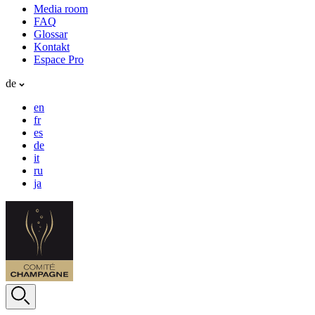
Media room
FAQ
Glossar
Kontakt
Espace Pro
de
en
fr
es
de
it
ru
ja