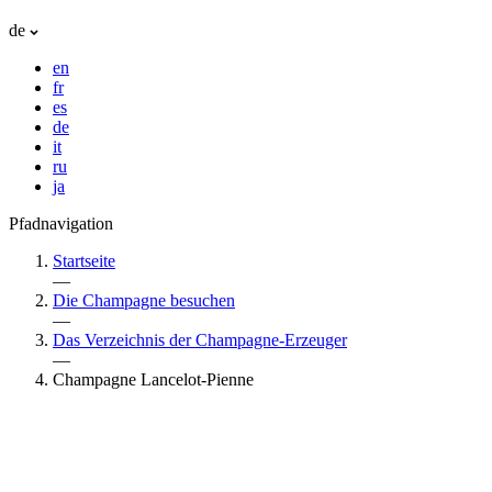
de
en
fr
es
de
it
ru
ja
Pfadnavigation
Startseite
—
Die Champagne besuchen
—
Das Verzeichnis der Champagne-Erzeuger
—
Champagne Lancelot-Pienne