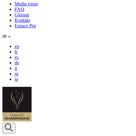
Media room
FAQ
Glossar
Kontakt
Espace Pro
de
en
fr
es
de
it
ru
ja