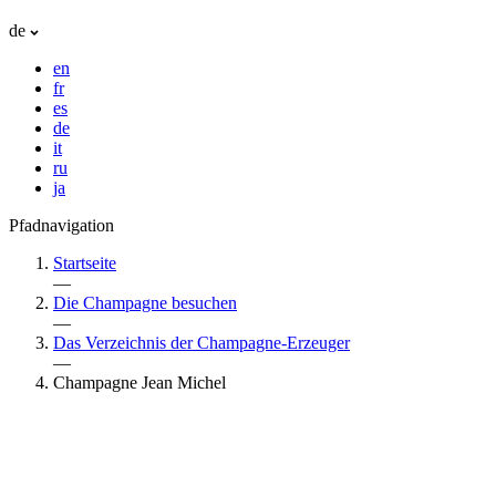
de
en
fr
es
de
it
ru
ja
Pfadnavigation
Startseite
—
Die Champagne besuchen
—
Das Verzeichnis der Champagne-Erzeuger
—
Champagne Jean Michel