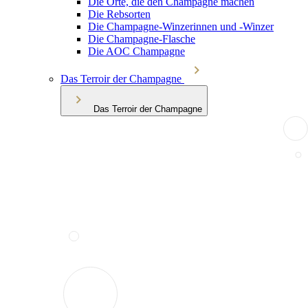
Die Orte, die den Champagne machen
Die Rebsorten
Die Champagne-Winzerinnen und -Winzer
Die Champagne-Flasche
Die AOC Champagne
Das Terroir der Champagne
Das Terroir der Champagne