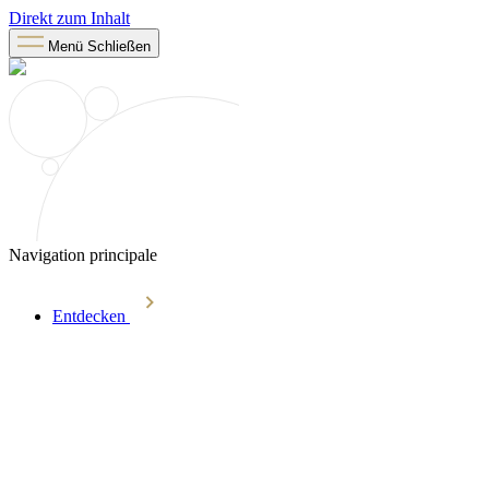
Direkt zum Inhalt
Menü
Schließen
Navigation principale
Entdecken