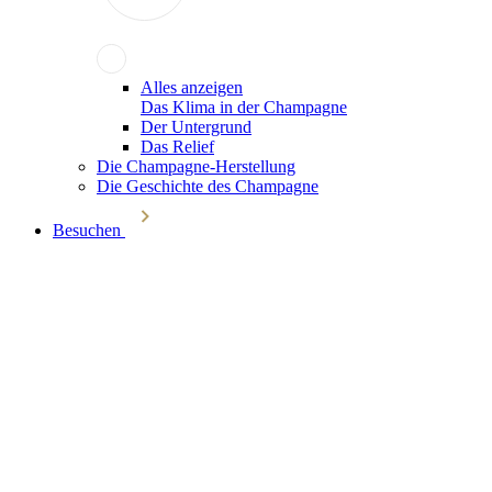
Alles anzeigen
Das Klima in der Champagne
Der Untergrund
Das Relief
Die Champagne-Herstellung
Die Geschichte des Champagne
Besuchen