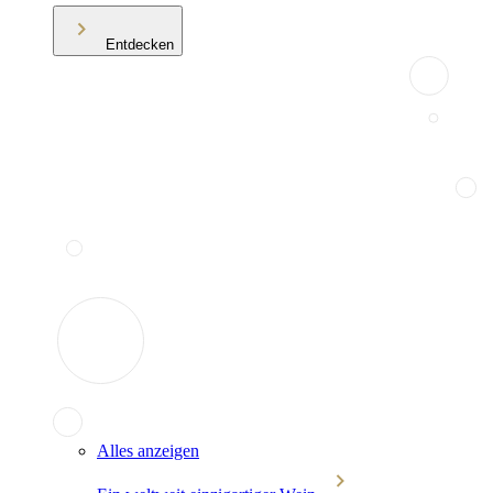
Entdecken
Alles anzeigen