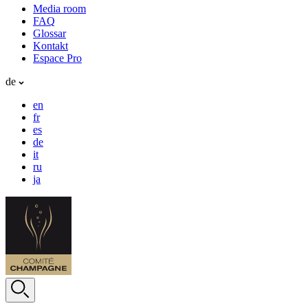
Media room
FAQ
Glossar
Kontakt
Espace Pro
de
en
fr
es
de
it
ru
ja