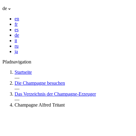
de
en
fr
es
de
it
ru
ja
Pfadnavigation
Startseite
—
Die Champagne besuchen
—
Das Verzeichnis der Champagne-Erzeuger
—
Champagne Alfred Tritant