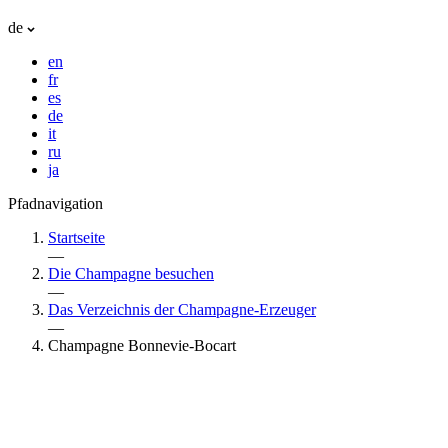
de
en
fr
es
de
it
ru
ja
Pfadnavigation
Startseite
—
Die Champagne besuchen
—
Das Verzeichnis der Champagne-Erzeuger
—
Champagne Bonnevie-Bocart