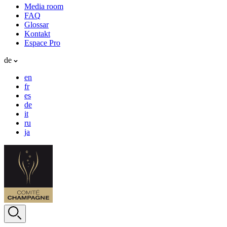
Media room
FAQ
Glossar
Kontakt
Espace Pro
de
en
fr
es
de
it
ru
ja