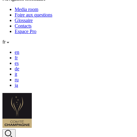
Media room
Foire aux questions
Glossaire
Contacts
Espace Pro
fr
en
fr
es
de
it
ru
ja