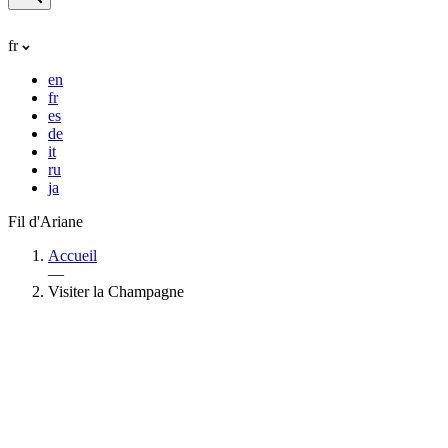
fr
en
fr
es
de
it
ru
ja
Fil d'Ariane
Accueil
—
Visiter la Champagne