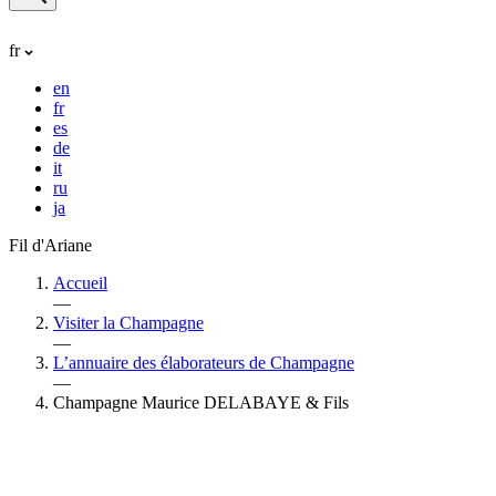
fr
en
fr
es
de
it
ru
ja
Fil d'Ariane
Accueil
—
Visiter la Champagne
—
L’annuaire des élaborateurs de Champagne
—
Champagne Maurice DELABAYE & Fils