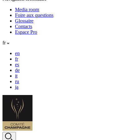
Media room
Foire aux questions
Glossaire
Contacts
Espace Pro
fr
en
fr
es
de
it
ru
ja