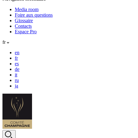
Media room
Foire aux questions
Glossaire
Contacts
Espace Pro
fr
en
fr
es
de
it
ru
ja