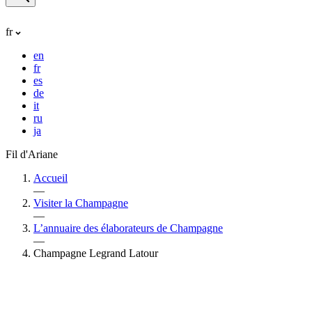
fr
en
fr
es
de
it
ru
ja
Fil d'Ariane
Accueil
—
Visiter la Champagne
—
L’annuaire des élaborateurs de Champagne
—
Champagne Legrand Latour