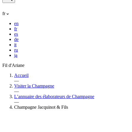
fr
en
fr
es
de
it
ru
ja
Fil d'Ariane
Accueil
—
Visiter la Champagne
—
L’annuaire des élaborateurs de Champagne
—
Champagne Jacquinot & Fils