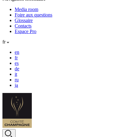
Media room
Foire aux questions
Glossaire
Contacts
Espace Pro
fr
en
fr
es
de
it
ru
ja