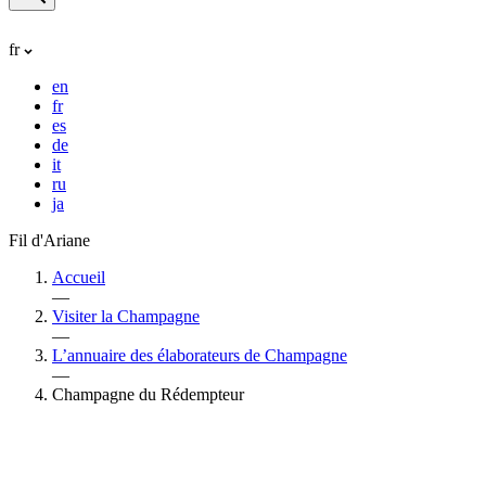
fr
en
fr
es
de
it
ru
ja
Fil d'Ariane
Accueil
—
Visiter la Champagne
—
L’annuaire des élaborateurs de Champagne
—
Champagne du Rédempteur