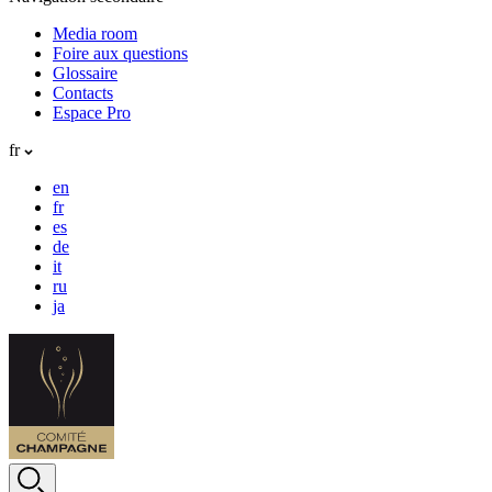
Media room
Foire aux questions
Glossaire
Contacts
Espace Pro
fr
en
fr
es
de
it
ru
ja