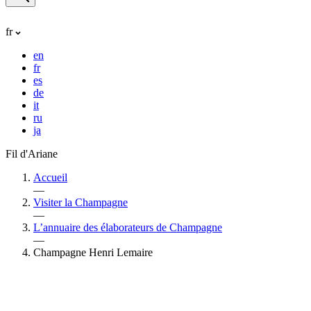
fr
en
fr
es
de
it
ru
ja
Fil d'Ariane
Accueil
—
Visiter la Champagne
—
L’annuaire des élaborateurs de Champagne
—
Champagne Henri Lemaire