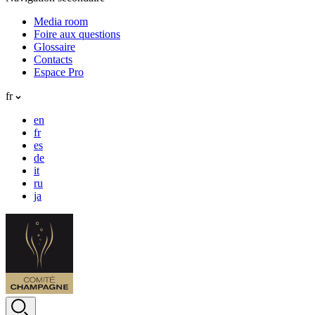
Media room
Foire aux questions
Glossaire
Contacts
Espace Pro
fr
en
fr
es
de
it
ru
ja