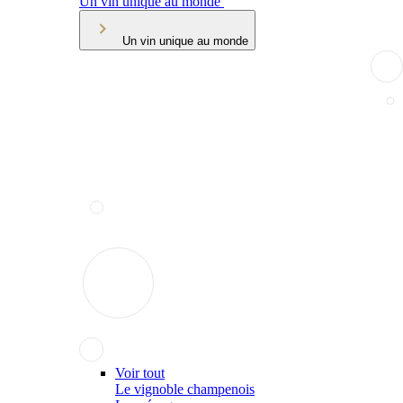
Un vin unique au monde
Un vin unique au monde
Voir tout
Le vignoble champenois