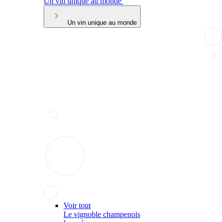
Un vin unique au monde
Un vin unique au monde
Voir tout
Le vignoble champenois