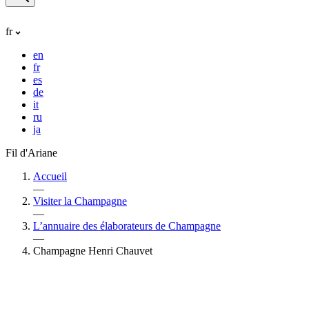
fr
en
fr
es
de
it
ru
ja
Fil d'Ariane
Accueil
—
Visiter la Champagne
—
L’annuaire des élaborateurs de Champagne
—
Champagne Henri Chauvet