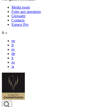
Media room
Foire aux questions
Glossaire
Contacts
Espace Pro
fr
en
fr
es
de
it
ru
ja