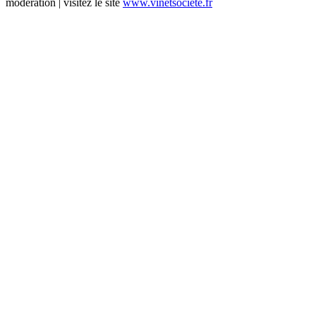
modération | visitez le site
www.vinetsociete.fr