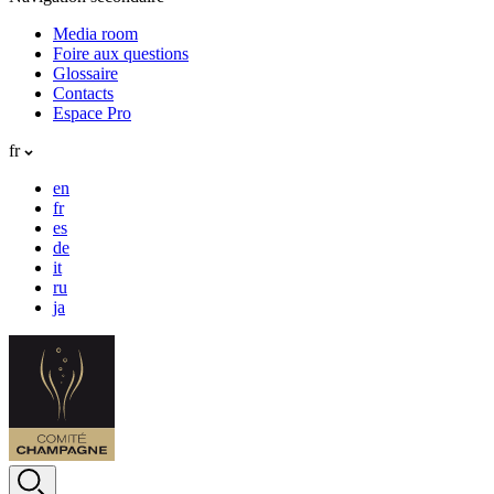
Media room
Foire aux questions
Glossaire
Contacts
Espace Pro
fr
en
fr
es
de
it
ru
ja