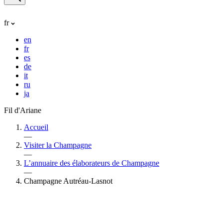
fr
en
fr
es
de
it
ru
ja
Fil d'Ariane
Accueil
—
Visiter la Champagne
—
L’annuaire des élaborateurs de Champagne
—
Champagne Autréau-Lasnot