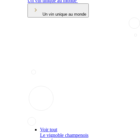
Un vin unique au monde
Un vin unique au monde
Voir tout
Le vignoble champenois